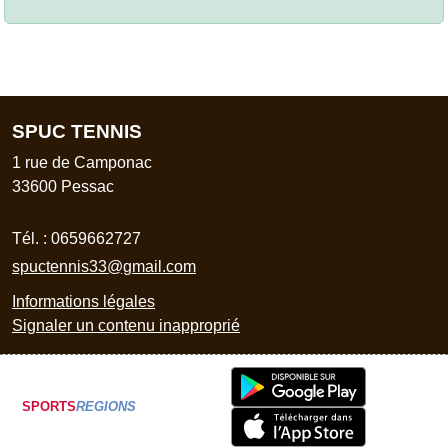
SPUC TENNIS
1 rue de Camponac
33600
Pessac
Tél. :
0659662727
spuctennis33@gmail.com
Informations légales
Signaler un contenu inapproprié
SPORTS
REGIONS